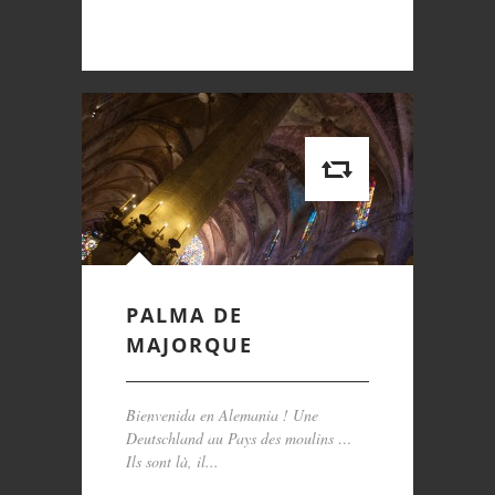
PALMA DE
MAJORQUE
Bienvenida en Alemania ! Une
Deutschland au Pays des moulins …
Ils sont là, il...