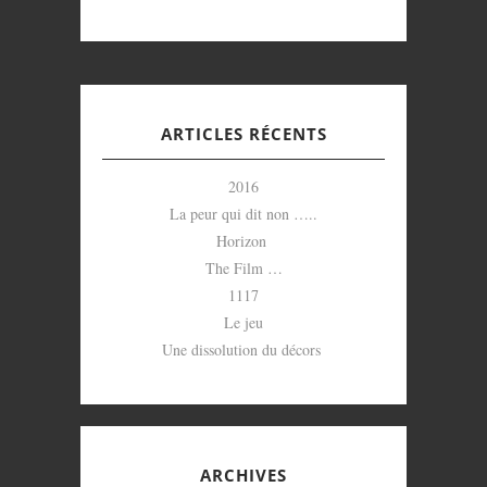
ARTICLES RÉCENTS
2016
La peur qui dit non …..
Horizon
The Film …
1117
Le jeu
Une dissolution du décors
ARCHIVES