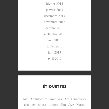
février 2014
janvier 2014
décembre 2013
novembre 2013
octobre 2013
septembre 2013
août 2013
juillet 2013
juin 2013
avril 2013
ÉTIQUETTES
Aix
Architecture
Archives
Art
Casablanca
chantier
concert
desert
film
Jazz
Maroc