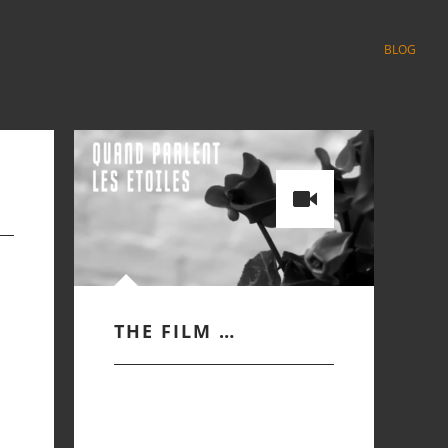
BLOG
THE FILM …