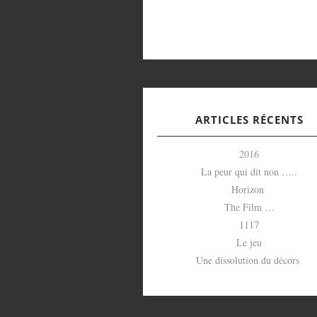
ARTICLES RÉCENTS
2016
La peur qui dit non …..
Horizon
The Film …
1117
Le jeu
Une dissolution du décors