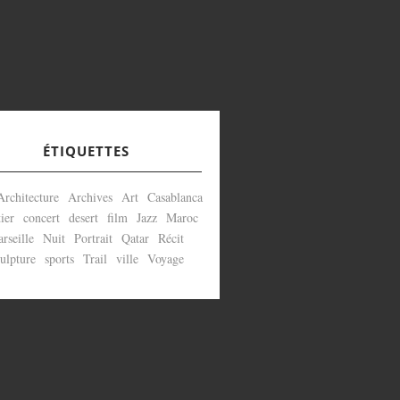
ÉTIQUETTES
Architecture
Archives
Art
Casablanca
ier
concert
desert
film
Jazz
Maroc
rseille
Nuit
Portrait
Qatar
Récit
ulpture
sports
Trail
ville
Voyage