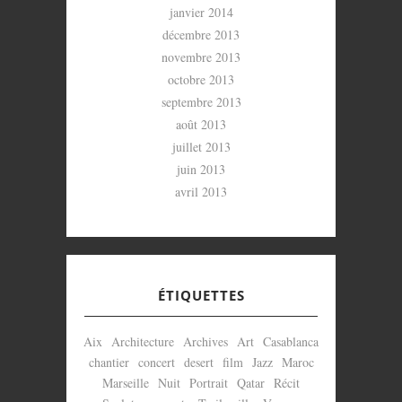
janvier 2014
décembre 2013
novembre 2013
octobre 2013
septembre 2013
août 2013
juillet 2013
juin 2013
avril 2013
ÉTIQUETTES
Aix
Architecture
Archives
Art
Casablanca
chantier
concert
desert
film
Jazz
Maroc
Marseille
Nuit
Portrait
Qatar
Récit