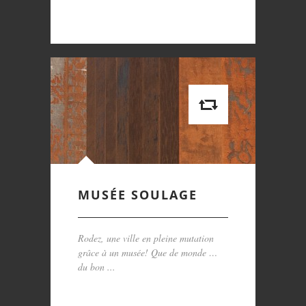
MUSÉE SOULAGE
Rodez, une ville en pleine mutation
grâce à un musée! Que de monde …
du bon ...