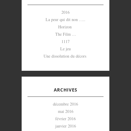
2016
La peur qui dit non …..
Horizon
The Film …
1117
Le jeu
Une dissolution du décors
ARCHIVES
décembre 2016
mai 2016
février 2016
janvier 2016