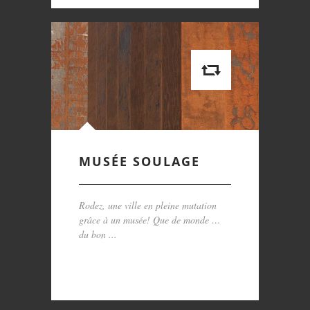
MUSÉE SOULAGE
Rodez, une ville en pleine mutation
grâce à un musée! Que de monde …
du bon ...