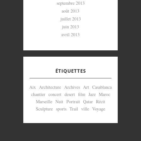
septembre 2013
août 2013
juillet 2013
juin 2013
avril 2013
ÉTIQUETTES
Aix
Architecture
Archives
Art
Casablanca
chantier
concert
desert
film
Jazz
Maroc
Marseille
Nuit
Portrait
Qatar
Récit
Sculpture
sports
Trail
ville
Voyage