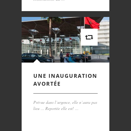
UNE INAUGURATION
AVORTÉE
Prévue dans l’urgence, elle n’aura pas
lieu … Reportée elle est! ...