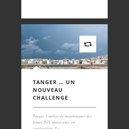
TANGER … UN
NOUVEAU
CHALLENGE
Tanger, l’atelier de maintenance des
futurs TGV marocains, en
construction. La ...