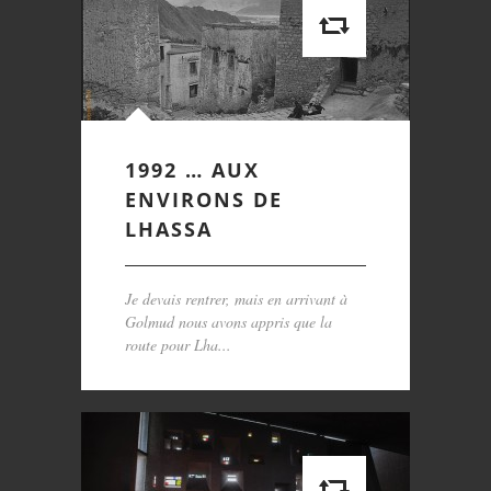
1992 … AUX
ENVIRONS DE
LHASSA
Je devais rentrer, mais en arrivant à
Golmud nous avons appris que la
route pour Lha...