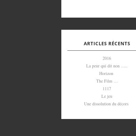
ARTICLES RÉCENTS
2016
La peur qui dit non …..
Horizon
The Film …
1117
Le jeu
Une dissolution du décors