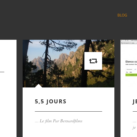
BLOG
5,5 JOURS
J
… Le film Par Bernardfilms
… 
je