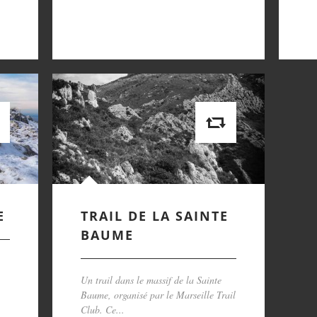
E
TRAIL DE LA SAINTE
BAUME
Un trail dans le massif de la Sainte
Baume, organisé par le Marseille Trail
Club. Ce...