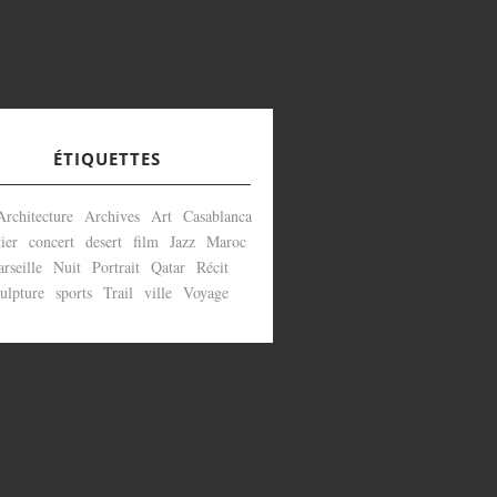
ÉTIQUETTES
Architecture
Archives
Art
Casablanca
ier
concert
desert
film
Jazz
Maroc
rseille
Nuit
Portrait
Qatar
Récit
ulpture
sports
Trail
ville
Voyage