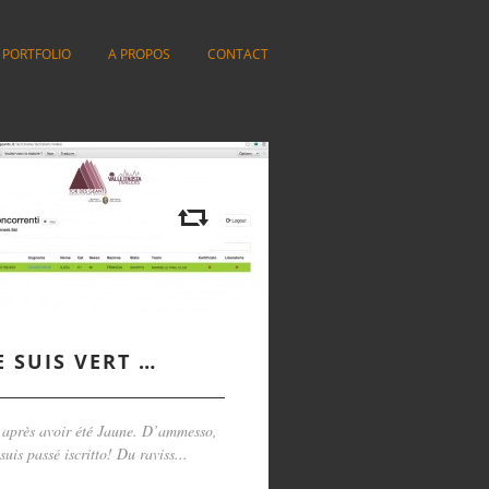
PORTFOLIO
A PROPOS
CONTACT
E SUIS VERT …
après avoir été Jaune. D’ammesso,
 suis passé iscritto! Du raviss...