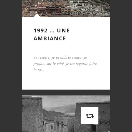
1992 … UNE
AMBIANCE
Je respire, je prends le temps, je
profite, sur le côté, je les regarde faire
le to...