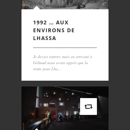
1992 … AUX
ENVIRONS DE
LHASSA
Je devais rentrer, mais en arrivant à
Golmud nous avons appris que la
route pour Lha...