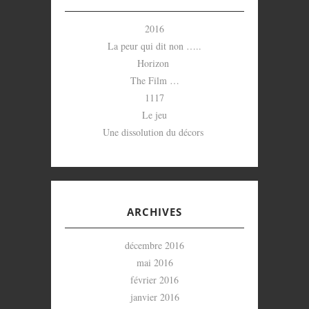
2016
La peur qui dit non …..
Horizon
The Film …
1117
Le jeu
Une dissolution du décors
ARCHIVES
décembre 2016
mai 2016
février 2016
janvier 2016