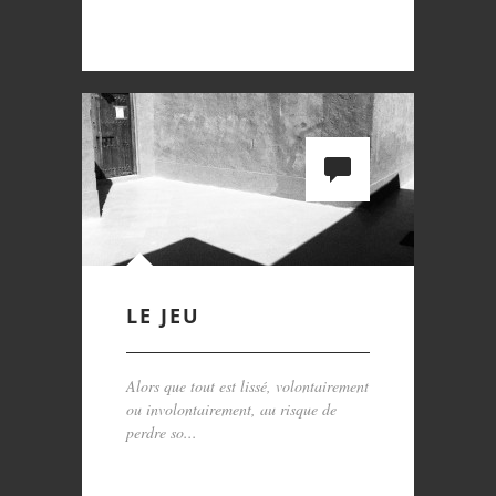
LE JEU
Alors que tout est lissé, volontairement
ou involontairement, au risque de
perdre so...