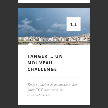
TANGER … UN
NOUVEAU
CHALLENGE
Tanger, l’atelier de maintenance des
futurs TGV marocains, en
construction. La ...