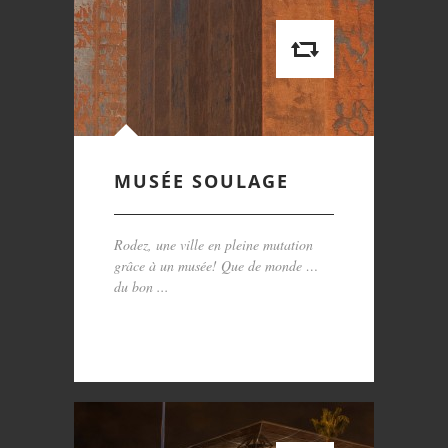
MUSÉE SOULAGE
Rodez, une ville en pleine mutation
grâce à un musée! Que de monde …
du bon ...