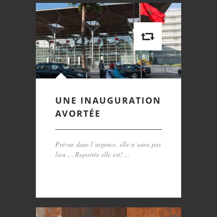
UNE INAUGURATION
AVORTÉE
Prévue dans l’urgence, elle n’aura pas
lieu … Reportée elle est! ...