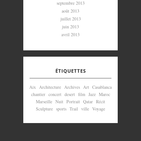
septembre 2013
août 2013
juillet 2013
juin 2013
avril 2013
ÉTIQUETTES
Aix
Architecture
Archives
Art
Casablanca
chantier
concert
desert
film
Jazz
Maroc
Marseille
Nuit
Portrait
Qatar
Récit
Sculpture
sports
Trail
ville
Voyage