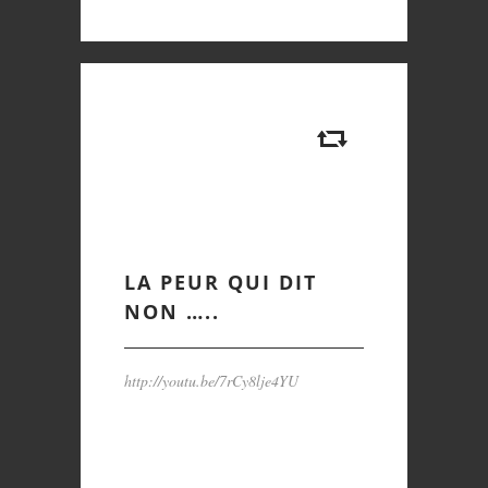
LA PEUR QUI DIT
NON …..
http://youtu.be/7rCy8lje4YU