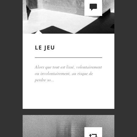
LE JEU
Alors que tout est lissé, volontairement
ou involontairement, au risque de
perdre so...