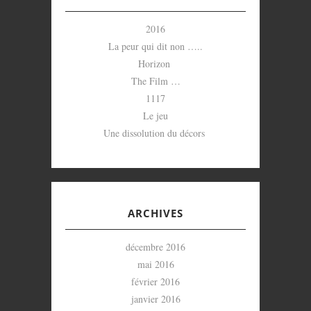
2016
La peur qui dit non …..
Horizon
The Film …
1117
Le jeu
Une dissolution du décors
ARCHIVES
décembre 2016
mai 2016
février 2016
janvier 2016