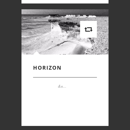
HORIZON
&n...