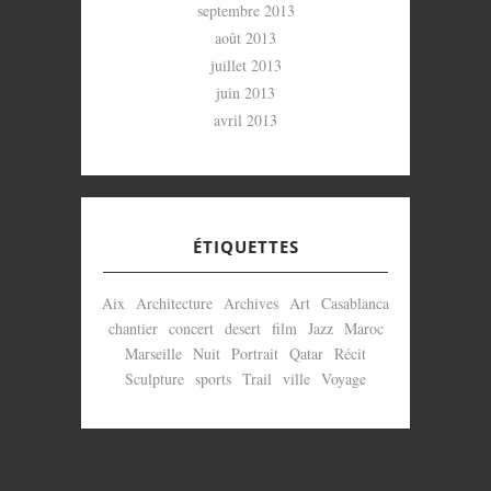
septembre 2013
août 2013
juillet 2013
juin 2013
avril 2013
ÉTIQUETTES
Aix
Architecture
Archives
Art
Casablanca
chantier
concert
desert
film
Jazz
Maroc
Marseille
Nuit
Portrait
Qatar
Récit
Sculpture
sports
Trail
ville
Voyage